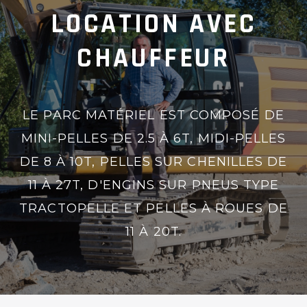
LOCATION AVEC
CHAUFFEUR
LE PARC MATÉRIEL EST COMPOSÉ DE
MINI-PELLES DE 2.5 À 6T, MIDI-PELLES
DE 8 À 10T, PELLES SUR CHENILLES DE
11 À 27T, D'ENGINS SUR PNEUS TYPE
TRACTOPELLE ET PELLES À ROUES DE
11 À 20T.