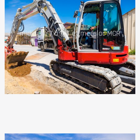
midipelle 7 à 10T et mecalac MCR