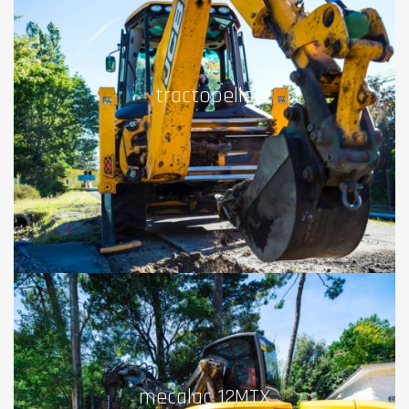
tractopelle
mecalac 12MTX